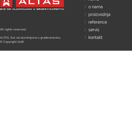
o nama
proizvodnja
reference
servis
All rights reserved.
kontakt
ALTAS, Sve od aluminijuma u građevinarstvu
© Copyright 2026.