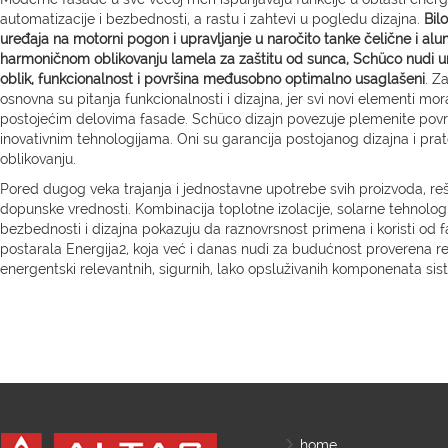
automatizacije i bezbednosti, a rastu i zahtevi u pogledu dizajna.
Bilo
uređaja na motorni pogon i upravljanje u naročito tanke čelične i alumi
harmoničnom oblikovanju lamela za zaštitu od sunca, Schüco nudi ur
oblik, funkcionalnost i površina međusobno optimalno usaglašeni
. Z
osnovna su pitanja funkcionalnosti i dizajna, jer svi novi elementi mor
postojećim delovima fasade. Schüco dizajn povezuje plemenite površ
inovativnim tehnologijama. Oni su garancija postojanog dizajna i prat
oblikovanju.
Pored dugog veka trajanja i jednostavne upotrebe svih proizvoda, re
dopunske vrednosti. Kombinacija toplotne izolacije, solarne tehnologi
bezbednosti i dizajna pokazuju da raznovrsnost primena i koristi od f
postarala Energija2, koja već i danas nudi za budućnost proverena reš
energentski relevantnih, sigurnih, lako opsluživanih komponenata sis
home