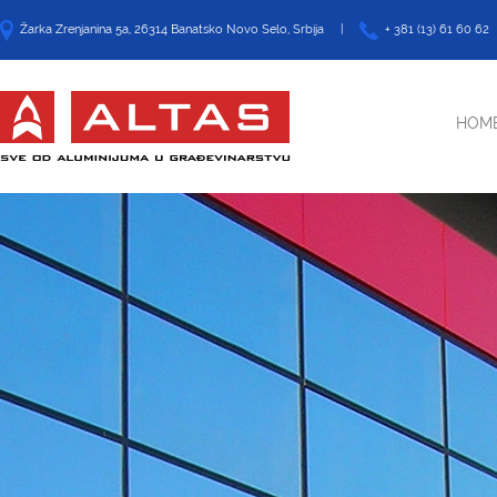
Žarka Zrenjanina 5a, 26314 Banatsko Novo Selo, Srbija |
+ 381 (13) 61 60 62
HOM