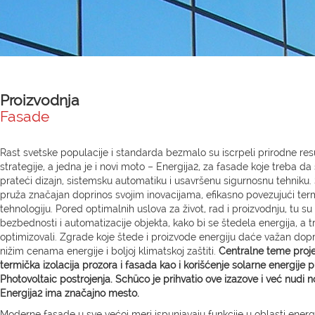
Proizvodnja
Fasade
Rast svetske populacije i standarda bezmalo su iscrpeli prirodne res
strategije, a jedna je i novi moto – Energija2, za fasade koje treba da 
prateći dizajn, sistemsku automatiku i usavršenu sigurnosnu tehnik
pruža značajan doprinos svojim inovacijama, efikasno povezujući term
tehnologiju. Pored optimalnih uslova za život, rad i proizvodnju, tu su 
bezbednosti i automatizacije objekta, kako bi se štedela energija, a t
optimizovali. Zgrade koje štede i proizvode energiju daće važan dop
nižim cenama energije i boljoj klimatskoj zaštiti.
Centralne teme proje
termička izolacija prozora i fasada kao i korišćenje solarne energije
Photovoltaic postrojenja. Schüco je prihvatio ove izazove i već nudi 
Energija2 ima značajno mesto.
Moderne fasade u sve većoj meri ispunjavaju funkcije u oblasti energe